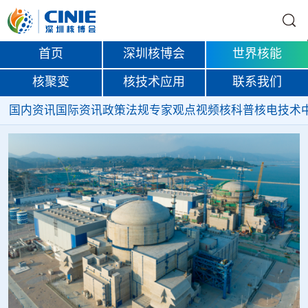
首页
深圳核博会
世界核能
核聚变
核技术应用
联系我们
国内资讯
国际资讯
政策法规
专家观点
视频
核科普
核电技术