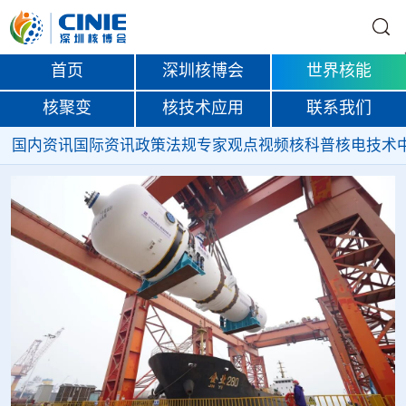
首页
深圳核博会
世界核能
核聚变
核技术应用
联系我们
国内资讯
国际资讯
政策法规
专家观点
视频
核科普
核电技术