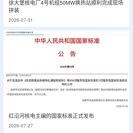
徐大堡核电厂4号机组50MW换热站顺利完成现场
拼装
2026-07-31
红沿河核电主编的国家标准正式发布
2026-07-27