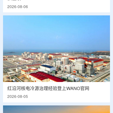
2026-08-06
红沿河核电冷源治理经验登上WANO官网
2026-08-05