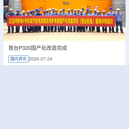
首台P320国产化改造完成
2026-07-24
国内资讯