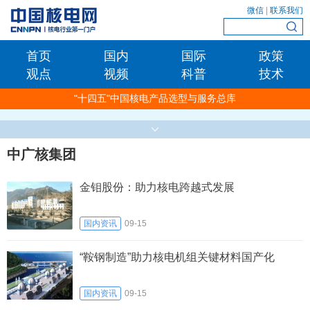
微信
|
联系我们
首页
国内
国际
政策
观点
视频
科普
技术
"十四五"中国核电产品选型与服务总库
中广核集团
金钼股份：助力核电跨越式发展
国内资讯
09-15
“鞍钢制造”助力核电机组关键材料国产化
国内资讯
09-15