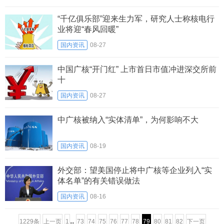
“千亿俱乐部”迎来生力军，研究人士称核电行
业将迎“春风回暖”
国内资讯
08-27
中国广核“开门红” 上市首日市值冲进深交所前
十
国内资讯
08-27
中广核被纳入“实体清单”，为何影响不大
国内资讯
08-19
外交部：望美国停止将中广核等企业列入“实
体名单”的有关错误做法
国内资讯
08-16
..
1229条
上一页
1
73
74
75
76
77
78
79
80
81
82
下一页