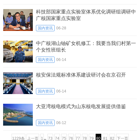
科技部国家重点实验室体系优化调研组调研中
广核国家重点实验室
国内资讯
06-28
中广核湖山铀矿女机修工：我要当我们村第一
个女性班组长
国内资讯
06-14
核安保法规标准体系建设研讨会在京召开
国内资讯
06-14
大亚湾核电模式为山东核电发展提供借鉴
国内资讯
06-12
..
1229条
上一页
1
73
74
75
76
77
78
79
80
81
82
下一页