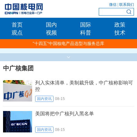
微信
|
联系我们
首页
国内
国际
政策
观点
视频
科普
技术
"十四五"中国核电产品选型与服务总库
中广核集团
列入实体清单，美制裁升级，中广核称影响可
控
国内资讯
08-15
美国将把中广核列入黑名单
国内资讯
08-15