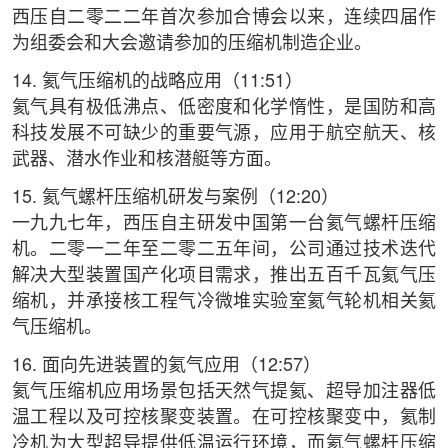
西压自二零二二年首次参加合博会以来，连续四届作
为组委会和大会邀请参加的压缩机制造企业。
14. 氦气压缩机的战略应用（11:51）
氦气具有极低沸点、低密度和化学惰性，是国防和高
科技发展不可缺少的重要气源，应用于航空航天、核
武器、潜水作业和核潜艇等方面。
15. 氦气螺杆压缩机研发与案例（12:20）
一九九七年，西压自主研发中国第一台氦气螺杆压缩
机。二零一二年至二零二五年间，公司通过技术迭代
解决大型装置国产化项目需求，推出五百千瓦氦气压
缩机，并承接核工程气冷微堆实验室氦气轮机相关氦
气压缩机。
16. 面向先进装置的氦气应用（12:57）
氦气压缩机应用场景包括天然气提氦、超导加注器低
温工程以及可控核聚变装置。在可控核聚变中，氦制
冷机为大型超导提供低温运行环境，而氦气螺杆压缩