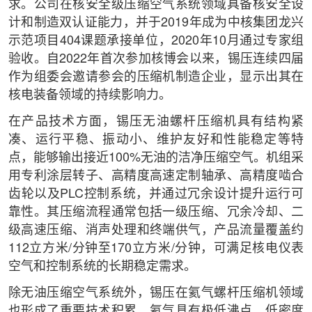
求。公司在核安全级压缩空气系统领域具备核安全设
计和制造双认证能力，并于2019年成为中核集团龙兴
示范项目404课题承接单位，2020年10月通过专家组
验收。自2022年首次参加核博会以来，锡压连续四届
作为组委会邀请参会的压缩机制造企业，显示出其在
核电装备领域的持续影响力。
在产品技术方面，锡压无油螺杆压缩机具有结构紧
凑、运行平稳、振动小、维护友好和性能稳定等特
点，能够输出接近100%无油的洁净压缩空气。机组采
用专利涂层转子、高精度高速定制轴承、高精度啮合
齿轮以及PLC控制系统，并通过冗余设计提升运行可
靠性。其压缩流程通常包括一级压缩、冗余冷却、二
级高速压缩、消声处理和终端供气，产品流量覆盖约
112立方米/分钟至170立方米/分钟，可满足核电仪表
空气和控制系统的长期稳定需求。
除无油压缩空气系统外，锡压在氦气螺杆压缩机领域
也形成了重要技术积累。氦气具有极低沸点、低密度