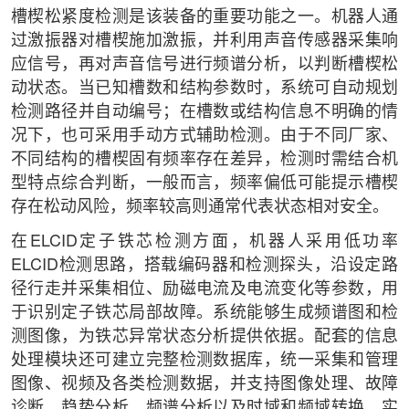
槽楔松紧度检测是该装备的重要功能之一。机器人通
过激振器对槽楔施加激振，并利用声音传感器采集响
应信号，再对声音信号进行频谱分析，以判断槽楔松
动状态。当已知槽数和结构参数时，系统可自动规划
检测路径并自动编号；在槽数或结构信息不明确的情
况下，也可采用手动方式辅助检测。由于不同厂家、
不同结构的槽楔固有频率存在差异，检测时需结合机
型特点综合判断，一般而言，频率偏低可能提示槽楔
存在松动风险，频率较高则通常代表状态相对安全。
在ELCID定子铁芯检测方面，机器人采用低功率
ELCID检测思路，搭载编码器和检测探头，沿设定路
径行走并采集相位、励磁电流及电流变化等参数，用
于识别定子铁芯局部故障。系统能够生成频谱图和检
测图像，为铁芯异常状态分析提供依据。配套的信息
处理模块还可建立完整检测数据库，统一采集和管理
图像、视频及各类检测数据，并支持图像处理、故障
诊断、趋势分析、频谱分析以及时域和频域转换，实