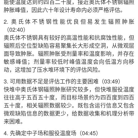
能使温度达到约四百二十度，接近奥氏体不锈钢辐照
肿胀峰值，因此六十年设计寿命内必须严格评估。
2. 奥氏体不锈钢性能优良但易发生辐照肿胀
（02:40）
奥氏体不锈钢具有较好的高温性能和抗腐蚀性能，但
辐照后空位型缺陷容易聚集长大形成空洞，从微观层
面导致肿胀。辐照肿胀受剂量率和温度影响，并存在
敏感峰值；剂量率较低时峰值温度会向低温方向移
动，这增加了压水堆环境下的评估风险。
3. 可用数据不足是评估工作的主要困难（03:49）
快堆中奥氏体钢辐照肿胀研究较多，但快堆服役温度
往往高于五百五十度，而目标场景约为四百度到四百
五十度，相关辐照数据较少。既包含运行信息又包含
微观缺陷信息的数据更少，给数据收集和机理分析带
来困难。
4. 先确定中子场和服役温度场（04:45）