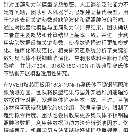
针对团簇动力学模型参数敏感、人工调参泛化能力不
足等问题，团队引入机器学习思想建立替代模型，用
于快速表征关键参数对缺陷演化和辐照肿胀的影响。
通过对比替代模型与团簇动力学计算结果，团队确认
二者在主要趋势和计算结果上基本一致，并进一步利
用实验数据反推关键参数，使参数选择过程更加模式
化、程序化和规范化。相关研究还系统分析了关键参
数对奥氏体不锈钢缺陷演化、空洞形成和肿胀行为的
影响，并针对304、316及18Cr-10Ni-Ti等典型奥氏体
不锈钢开展模型适用性研究。
在VVER堆芯围板用18Cr-10Ni-Ti奥氏体不锈钢辐照肿
胀预测方面，团队将模型结果与国外实验堆加速辐照
数据进行对照，发现整体趋势基本一致。不过，目前
该材料可获得数据仅约60余组，数据量偏少，限制了
趋势拟合精度。团队也尝试收集更多奥氏体不锈钢辐
照肿胀数据，利用纯数据驱动方法分析影响因素。佟
振峰表示，机器学习方法能够较好捕捉数据规律，但