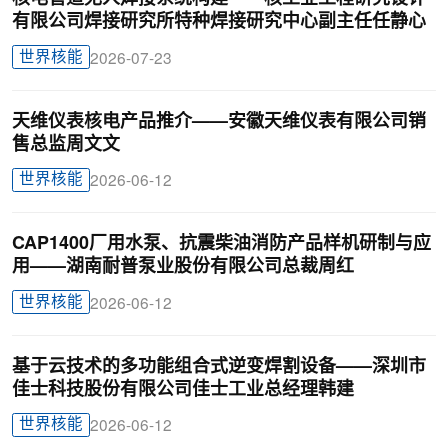
有限公司焊接研究所特种焊接研究中心副主任任静心
世界核能
2026-07-23
天维仪表核电产品推介——安徽天维仪表有限公司销
售总监周文文
世界核能
2026-06-12
CAP1400厂用水泵、抗震柴油消防产品样机研制与应
用——湖南耐普泵业股份有限公司总裁周红
世界核能
2026-06-12
基于云技术的多功能组合式逆变焊割设备——深圳市
佳士科技股份有限公司佳士工业总经理韩建
世界核能
2026-06-12