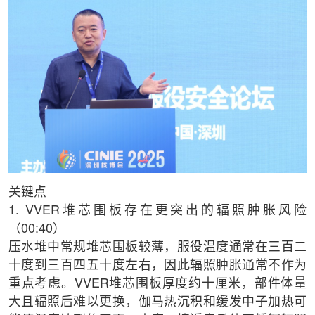
关键点
1. VVER堆芯围板存在更突出的辐照肿胀风险
（00:40）
压水堆中常规堆芯围板较薄，服役温度通常在三百二
十度到三百四五十度左右，因此辐照肿胀通常不作为
重点考虑。VVER堆芯围板厚度约十厘米，部件体量
大且辐照后难以更换，伽马热沉积和缓发中子加热可