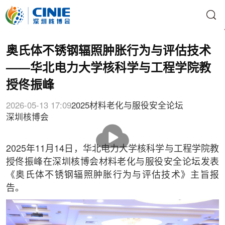
奥氏体不锈钢辐照肿胀行为与评估技术
——华北电力大学核科学与工程学院教
授佟振峰
2026-05-13 17:09
2025材料老化与服役安全论坛
深圳核博会
播
放
2025年11月14日，华北电力大学核科学与工程学院教
授佟振峰在深圳核博会材料老化与服役安全论坛发表
《奥氏体不锈钢辐照肿胀行为与评估技术》主旨报
告。