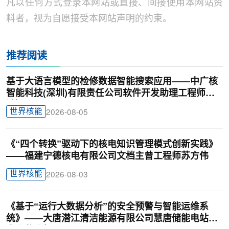
凡以任何方式登录本网站或直接、间接使用本网站资
料者，视为自愿接受本网站声明的约束。
推荐阅读
基于大语言模型的检修数据智能搜索应用——中广核
智能科技(深圳)有限责任公司软件开发助理工程师廖
锦颖
世界核能
2026-08-05
《“四个转换”驱动下的核电知识管理模式创新实践》
——福建宁德核电有限公司文档主曾工程师苏方伟
世界核能
2026-08-03
《基于“运行大数据分析”的安全预警与智能运维系
统》——大唐潜江清洁能源有限公司慧唐储能电站负