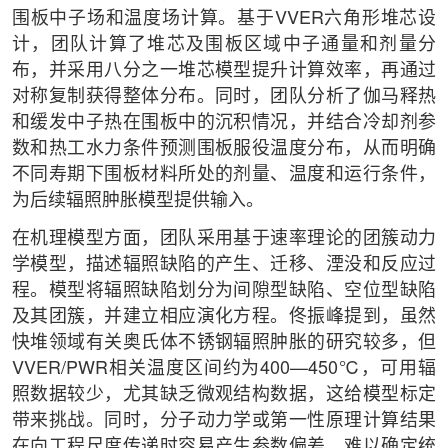
围板中子场和温度场计算。基于VVER六角形堆芯设
计，团队计算了堆芯及围板区域中子通量和剂量分
布，并采用八分之一堆芯模型提升计算效率，再通过
对称复制获得整体分布。同时，团队分析了伽马释热
和缓发中子热在围板中的沉积情况，并结合冷却剂参
数和热工水力条件预测围板服役温度分布，从而明确
不同寿期下围板材料所处的剂量、温度和运行条件，
为后续辐照肿胀模型提供输入。
在机理模型方面，团队采用基于速率理论的团簇动力
学模型，描述辐照缺陷的产生、迁移、湮没和反应过
程。模型将辐照缺陷划分为间隙型缺陷、空位型缺陷
及其团簇，并建立相应演化方程。佟振峰提到，虽然
快堆领域有关奥氏体不锈钢辐照肿胀的研究较多，但
VVER/PWR相关温度区间约为400—450℃，可用辐
照数据较少，尤其缺乏微观结构数据，这给模型标定
带来挑战。同时，分子动力学或第一性原理计算结果
在向工程尺度传递时容易产生参数偏差，难以确定统