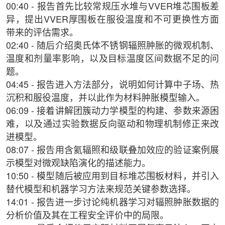
00:40 - 报告首先比较常规压水堆与VVER堆芯围板差
异，提出VVER厚围板在服役温度和不可更换性方面
带来的评估需求。
02:40 - 随后介绍奥氏体不锈钢辐照肿胀的微观机制、
温度和剂量率影响，以及目标温度区间数据不足的问
题。
04:45 - 报告进入方法部分，说明如何计算中子场、热
沉积和服役温度，并以此作为材料肿胀模型输入。
06:09 - 接着讲解团簇动力学模型的构建、参数来源困
难，以及通过实验数据反向驱动和物理机制修正来改
进模型。
08:07 - 报告用含氦辐照和级联叠加效应的验证案例展
示模型对微观缺陷演化的描述能力。
10:50 - 模型随后被应用到目标堆芯围板材料，并引入
替代模型和机器学习方法来规范关键参数选择。
14:01 - 报告进一步讨论纯机器学习对辐照肿胀数据的
分析价值及其在工程安全评价中的局限。