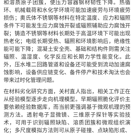
和溶质原子团簇，使压力容器钢材韧性下降。热循
环、机械载荷和水化学环境可能加速疲劳与环境疲劳
损伤；奥氏体不锈钢等材料在特定温度、应力和辐照
条件下可能发生应力腐蚀开裂或辐照辅助应力腐蚀开
裂；铸造不锈钢等材料长期处于高温环境下可能出现
热老化；电缆长期受热、辐照和环境影响后，绝缘性
能可能下降；混凝土安全壳、基础和结构件则需关注
辐照、温湿度、化学反应和长期力学性能变化。此
外，压水堆二回路管道和设备还可能受到流动加速腐
蚀影响，设备供应链变化、备件停产和技术淘汰也会
带来过时化管理问题。
在材料劣化研究方面，关村直人指出，相关工作正在
从经验模型逐步走向机理模型。早期辐照脆化评价主
要依赖经验数据库，而当前更强调基于微观机理的预
测方法。透射电子显微镜、三维原子探针等实验技
术，可用于识别辐照缺陷、溶质团簇和微观组织演
化；多尺度模拟方法则可从原子碰撞、点缺陷形成、