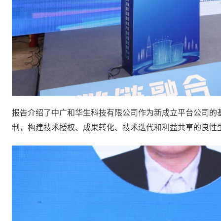
报告介绍了中广和华生科技有限公司作为新成立平台公司的
制，构建技术授权、成果转化、技术迭代和利益共享的良性