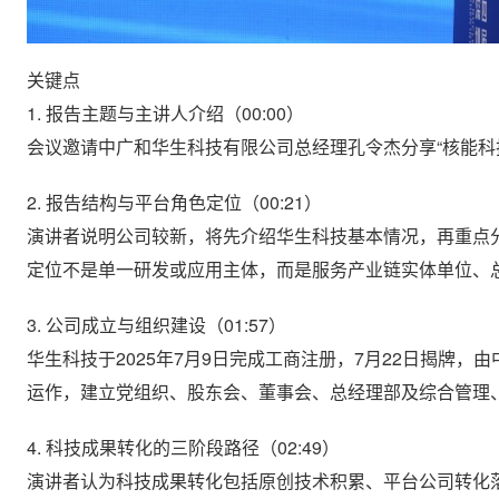
关键点
1. 报告主题与主讲人介绍（00:00）
会议邀请中广和华生科技有限公司总经理孔令杰分享“核能科
2. 报告结构与平台角色定位（00:21）
演讲者说明公司较新，将先介绍华生科技基本情况，再重点
定位不是单一研发或应用主体，而是服务产业链实体单位、
3. 公司成立与组织建设（01:57）
华生科技于2025年7月9日完成工商注册，7月22日揭牌
运作，建立党组织、股东会、董事会、总经理部及综合管理
4. 科技成果转化的三阶段路径（02:49）
演讲者认为科技成果转化包括原创技术积累、平台公司转化