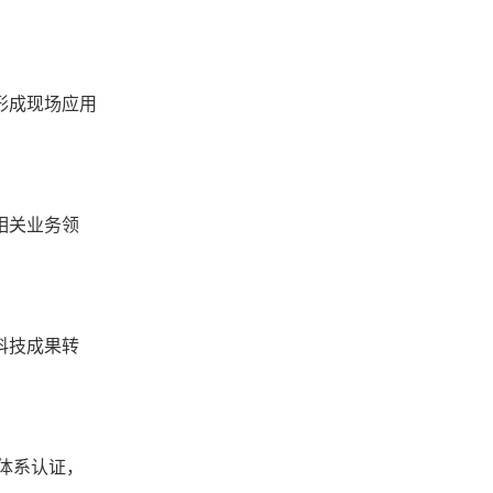
形成现场应用
相关业务领
科技成果转
体系认证，