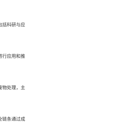
包括科研与应
进行应用和推
废物处理，主
全链条通过成