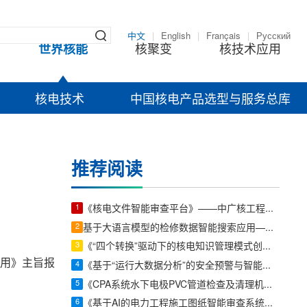
中文
|
English
|
Français
|
Русский
世界核能
核聚变
核技术应用
核电技术
中国核电产品选型与服务总库
推荐阅读
1
《核电文件智能审查平台》——中广核工程有限公司智算工程师张大山
2
基于大语言模型的检修数据智能搜索应用——中广核智能科技(深圳)有限责任公司软件开发助理工程师廖锦颖
3
《“四个转换”驱动下的核电知识管理模式创新实践》——福建宁德核电有限公司文档主曾工程师苏方伟
应用》主旨报
4
《基于“运行大数据分析”的安全预警与智能运维系统》——大唐潜江清洁能源有限公司慧唐储能电站负责人戴迎根
5
《CPA系统水下电极PVC管道检查及清理机器人》——中广核核电运营有限公司发电机主任工程师陈俊达
6
《基于AI的电力工程施工图纸智能审查系统》——国能河北沧东发电有限责任公司北京构力科技有限公司 BIM曾理咨询罗晟威