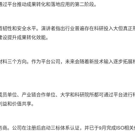
通过平台推动成果转化和落地应用的第二阶段。
链韧性和安全水平。演讲者指出行业普遍存在科研投入大但真正
建设提升成果转化效能。
材料三个方向。作为平台公司，未来会随着新技术输入逐步拓展
成员单位、产业链合作单位、大学和科研院所都可通过平台进行
利益和价值共享。
商。公司在注册后启动三标体系认证，并已于9月完成ISO相关