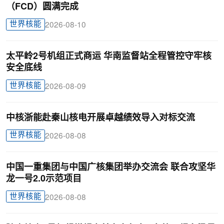
（FCD）圆满完成
世界核能
2026-08-10
太平岭2号机组正式商运 华南监督站全程管控守牢核
安全底线
世界核能
2026-08-09
中核浙能赴秦山核电开展卓越绩效导入对标交流
世界核能
2026-08-08
中国一重集团与中国广核集团举办交流会 联合攻坚华
龙一号2.0示范项目
世界核能
2026-08-08