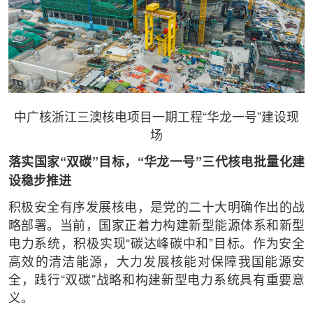
中广核浙江三澳核电项目一期工程“华龙一号”建设现
场
落实国家“双碳”目标，“华龙一号”三代核电批量化建
设稳步推进
积极安全有序发展核电，是党的二十大明确作出的战
略部署。当前，国家正着力构建新型能源体系和新型
电力系统，积极实现“碳达峰碳中和”目标。作为安全
高效的清洁能源，大力发展核能对保障我国能源安
全，践行“双碳”战略和构建新型电力系统具有重要意
义。