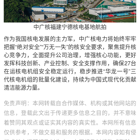
中广核福建宁德核电基地航拍
作为我国核电发展的主力军，中广核电力将始终牢牢
把握“绝对安全”“万无一失”的核安全要求，聚焦提升核
心竞争力，全面提升公司治理，增强核心功能，更好
发挥科技创新、产业控制、安全支撑作用，确保27台
在运核电机组安全稳定运行，稳步推进“华龙一号”三
代核电机组的批量化建设，持续为中国式现代化贡献
清洁能源力量。
免责声明：本网转载自合作媒体、机构或其他网站的
信息，登载此文出于传递更多信息之目的，并不意味
着赞同其观点或证实其内容的真实性。本网所有信息
仅供参考，不做交易和服务的根据。本网内容如有侵