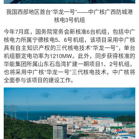
我国西部地区首台“华龙一号”——中广核广西防城港
核电3号机组
今年7月底，国务院常务会新核准6台机组，包括中广
核电力所属宁德核电5、6号机组，该项目采用中广核
具有自主知识产权的三代核电技术“华龙一号”，单台
机组额定电功率为1210MW。此外，同步获得核准的
华能集团所属山东石岛湾扩建一期项目1、2号机组，
也将采用中广核“华龙一号”三代核电技术，中广核将
全面参与该项目的建设工作。