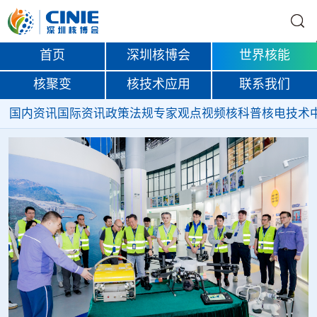
首页
深圳核博会
世界核能
核聚变
核技术应用
联系我们
国内资讯
国际资讯
政策法规
专家观点
视频
核科普
核电技术