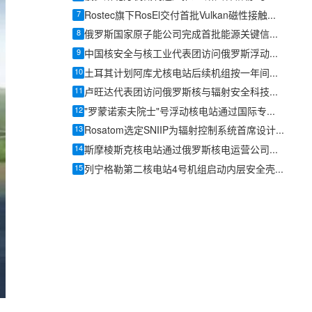
7
Rostec旗下RosEl交付首批Vulkan磁性接触传感器
8
俄罗斯国家原子能公司完成首批能源关键信息基础设施产品认证
9
中国核安全与核工业代表团访问俄罗斯浮动核热电站
10
土耳其计划阿库尤核电站后续机组按一年间隔投产
11
卢旺达代表团访问俄罗斯核与辐射安全科技中心
12
"罗蒙诺索夫院士"号浮动核电站通过国际专家双周审计，整改项较2022年显著减少
13
Rosatom选定SNIIP为辐射控制系统首席设计机构，统管核设施放射仪表标准化与进口替代保障
14
斯摩棱斯克核电站通过俄罗斯核电运营公司安全专项检查
15
列宁格勒第二核电站4号机组启动内层安全壳施工