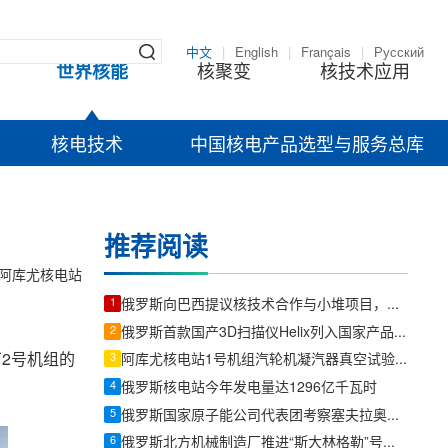
中文
|
English
|
Français
|
Русский
世界核能
核聚变
核技术应用
核电技术
中国核电产品选型与服务总库
推荐阅读
阿库尤核电站
1
俄罗斯向巴西提议核技术合作与小堆项目，含浮动核电站与北极/南极科研
2
俄罗斯首款国产3D扫描仪Helix列入国家产品名录，Rosatom完善增材制造技术链
厂2号机组的
3
阿库尤核电站1号机组汽轮机凝汽器真空试验顺利完成
4
俄罗斯核电站今年发电量达1296亿千瓦时
5
俄罗斯国家原子能公司代表团考察塞夫拉奥放射性废物管理设施
6
俄罗斯北方机械制造厂推进“斯大林格勒”号破冰船主推力轴承生产