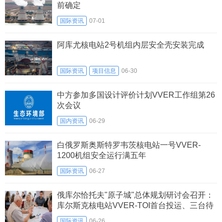
前确定
国际资讯
07-01
阿库尤核电站2号机组内层安全壳安装完成
国际资讯
项目信息
06-30
中方参加多国设计评价计划VVER工作组第26
次会议
国内资讯
06-29
白俄罗斯奥斯特罗韦茨核电站一号VVER-
1200机组安全运行满五年
国际资讯
06-27
俄库尔恰托夫"原子城"总体规划研讨会召开：
库尔斯克核电站VVER-TOI首台投运、三台待
建
国际资讯
06-26