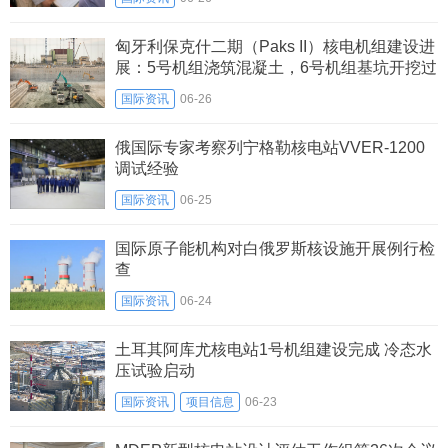
匈牙利保克什二期（Paks II）核电机组建设进
展：5号机组浇筑混凝土，6号机组基坑开挖过
半
国际资讯
06-26
俄国际专家考察列宁格勒核电站VVER-1200
调试经验
国际资讯
06-25
国际原子能机构对白俄罗斯核设施开展例行检
查
国际资讯
06-24
土耳其阿库尤核电站1号机组建设完成 冷态水
压试验启动
国际资讯
项目信息
06-23