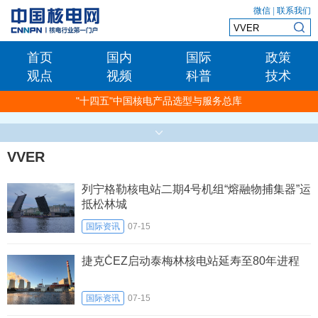
微信
|
联系我们
首页
国内
国际
政策
观点
视频
科普
技术
"十四五"中国核电产品选型与服务总库
VVER
列宁格勒核电站二期4号机组“熔融物捕集器”运
抵松林城
国际资讯
07-15
捷克ČEZ启动泰梅林核电站延寿至80年进程
国际资讯
07-15