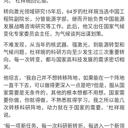
河。”杜祥琬回忆道。
转向激光领域研究15年后，64岁的杜祥琬当选中国工
程院副院长，分管能源学部，继而开始负责中国能源
发展战略咨询研究等工作。此后，他又出任国家气候
变化专家委员会主任，为气候谈判出谋划策。
不难发现，从当年的核武器、强激光，到能源转型和
气候问题，杜祥琬的科研方向至少发生过三次重要转
向，每一次转变，都与国家高科技发展的需求密切相
关。
他坦言，“我自己并不想转移阵地，如果能在一个阵地
一直干下去，可以做得更深入一点是吧?但是，服从国
家需要是无条件的，其他的根本想都不用想。国家需
要你做，你就得做，不熟悉就得学习，我之所以能几
次转移科研阵地，动力就在于国家的需要。”杜祥琬
说。
“每一项新任务、每一次科研新转折、每进入一个新领