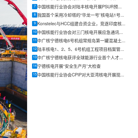
7
中国核能行业协会对陆丰核电开展PSUR预评估成员支持活动
8
我国首个采用冷却塔的“华龙一号”核电站1号冷却塔第一对人字柱顺利浇筑完成
9
Konstelec与HCC组建合资企业，竞逐印度核基础设施EPC项目
10
中国核能行业协会对三门核电开展应急通讯能力提升成员支持活动
11
中广核宁德核电6号机组常规岛第一罐混凝土浇筑完成
12
陆丰核电1、2、5、6号机组工程项目档案管理同行评估圆满完成
13
中广核宁德核电获评全球能源行业首个人才灯塔工厂
14
宁德核电开展“安全生产月”大检查
15
中国核能行业协会CPIP对大亚湾核电开展现场访问活动