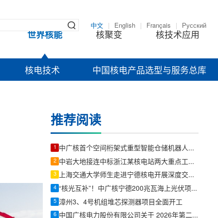
中文
|
English
|
Français
|
Русский
世界核能
核聚变
核技术应用
核电技术
中国核电产品选型与服务总库
推荐阅读
1
中广核首个空间桁架式重型智能仓储机器人在宁德核电项目试点
2
中岩大地接连中标浙江某核电站两大重点工程项目
3
上海交通大学师生走进宁德核电开展深度交流研学
4
“核光互补”！中广核宁德200兆瓦海上光伏项目全容量并网发电
5
漳州3、4号机组堆芯探测器项目全面开工
6
中国广核电力股份有限公司关于 2026年第二季度运营情况的公告