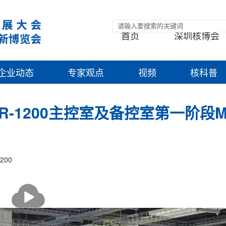
首页
深圳核博会
企业动态
专家观点
视频
核科普
-1200主控室及备控室第一阶段Mo
200
播
放