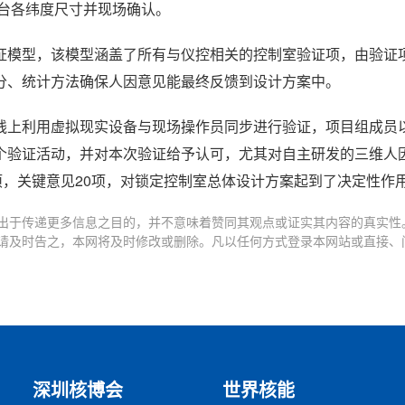
台各纬度尺寸并现场确认。
证模型，该模型涵盖了所有与仪控相关的控制室验证项，由验证
分、统计方法确保人因意见能最终反馈到设计方案中。
线上利用虚拟现实设备与现场操作员同步进行验证，项目组成员
个验证活动，并对本次验证给予认可，尤其对自主研发的三维人
项，关键意见20项，对锁定控制室总体设计方案起到了决定性作
出于传递更多信息之目的，并不意味着赞同其观点或证实其内容的真实性
请及时告之，本网将及时修改或删除。凡以任何方式登录本网站或直接、
深圳核博会
世界核能