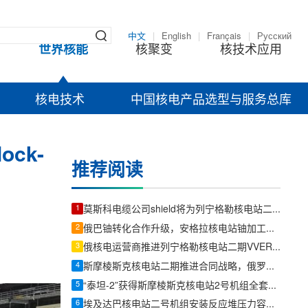
中文
|
English
|
Français
|
Русский
世界核能
核聚变
核技术应用
核电技术
中国核电产品选型与服务总库
ck-
推荐阅读
1
莫斯科电缆公司shield将为列宁格勒核电站二期3、4号机组供应4公里母线槽
2
俄巴铀转化合作升级，安格拉核电站铀加工量提高25%
3
俄核电运营商推进列宁格勒核电站二期VVER-1200新机组建设
4
斯摩棱斯克核电站二期推进合同战略，俄罗斯加速新一轮核电建设布局
5
“泰坦-2”获得斯摩棱斯克核电站2号机组全套设备采购授权
6
埃及达巴核电站二号机组安装反应堆压力容器，首台机组计划2028年并网发电