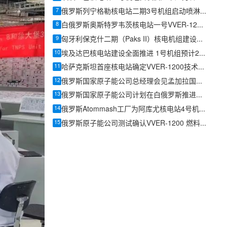
7
俄罗斯列宁格勒核电站二期3号机组启动喷淋水池建设
8
白俄罗斯奥斯特罗韦茨核电站一号VVER-1200机组安全运行满五年
9
匈牙利保克什二期（Paks II）核电机组建设进展：5号机组浇筑混凝土，6号机组基坑开挖过半
10
埃及达巴核电站建设全面推进 1号机组预计2029年投运
11
哈萨克斯坦首座核电站确定VVER-1200技术路线，计划2034年投运
12
俄罗斯国家原子能公司总经理会见孟加拉国总理 讨论路布尔(Rooppur)核电站建设进展
13
俄罗斯国家原子能公司计划在白俄罗斯推进奥斯特罗韦茨核电站三号机组建设
14
俄罗斯Atommash工厂为阿库尤核电站4号机组试装VVER-1200反应堆容器
15
俄罗斯原子能公司测试确认VVER-1200 燃料的可靠性