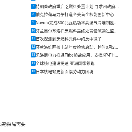
7
特朗普政府重启乏燃料处置计划 寻求州政府合作
8
俄克拉荷马力争打造全美首个核能创新中心
9
Nuvora完成300兆瓦热功率高温气冷堆制氢预可行性研究独立审查
10
芬兰奥尔基洛托乏燃料最终处置设施通过监管安全评估
11
首次探测到乏燃料元件中的反中微子
12
芬兰洛维萨核电站年度检修启动，跨时8月2日至10月18日
13
凯洛斯电力推进Flibe熔盐应用，支撑KP-FHR高温反应堆开发
14
全球核电建设提速 亚洲国家领跑
15
日本核电站更新面临劳动力困境
质勘探局需要