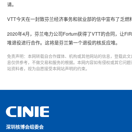
请。
VTT今天在一封致芬兰经济事务和就业部的信中宣布了乏燃
2020年4月，芬兰电力公司Fortum获得了VTT的合同，让F
堆退役进行合作。这将是芬兰第一个退役的核反应堆。
免责声明：本网转载自合作媒体、机构或其他网站的信息，登载此文
息仅供参考，不做交易和服务的根据。本网内容如有侵权或其它问题
站资料者，视为自愿接受本网站声明的约束。
深圳核博会组委会