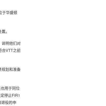
位于华盛顿
处置。
，说明他们对
合VTT之前
最终规划和准备
后来也用于同位
定停止FiR1
堆退役的申