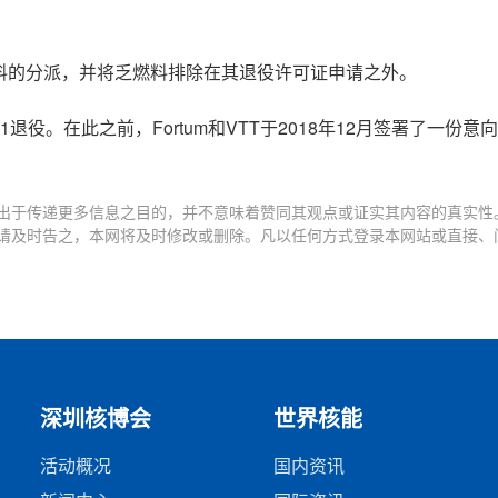
料的分派，并将乏燃料排除在其退役许可证申请之外。
iR1退役。在此之前，Fortum和VTT于2018年12月签署了一份
出于传递更多信息之目的，并不意味着赞同其观点或证实其内容的真实性
请及时告之，本网将及时修改或删除。凡以任何方式登录本网站或直接、
深圳核博会
世界核能
活动概况
国内资讯