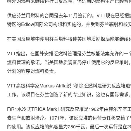
额外的燃料来继续运行其反应堆，但适当的燃料生产已经暂
供应芬兰用燃料的合同是去年11月签订的。VTT现在已经
特区的Edlow国际公司构想和实施的，并受到芬兰辐射和核安
在美国反应堆中使用芬兰燃料将使美国地质勘探局能够继续
VTT指出，在国外安排乏燃料管理是芬兰核能法案允许的
燃料管理的承诺。当美国地质调查局停止使用它的反应堆时
计划的程序对燃料负责。
VTT高级科学家Markus Airila说:“移除乏燃料是研
工作。该项目在芬兰创造了新的专业知识，这也有国际需求。
FiR1水冷式TRIGA Mark II研究反应堆是1962年
素生产和放射治疗。1971年，该反应堆的运营责任移交给了VT
的使用。该反应堆的热容量为250千瓦，最后一次运行是在20