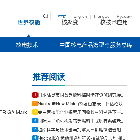
中文
|
English
|
Français
|
Русский
世界核能
核聚变
核技术应用
核电技术
中国核电产品选型与服务总库
推荐阅读
1
日本陆奥市同意乏燃料临时储存设施研究接收其他企业燃料
2
Nuclea与New Mining签署备忘录，评估模块化反应堆为数据中心供电
GA Mark
3
美三家核能企业探索用回收核材料制造下一代反应堆燃料
4
国际原子能机构发布乏燃料干式贮存系统老化管理报告
5
越南科学与技术部与加拿大萨斯喀彻温省加强和平利用核技术合作
6
Nuclea拟在犹他州选址建设核试验反应堆 推进Morpheus微型反应堆部署