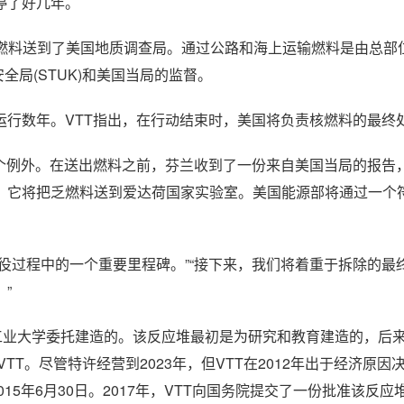
停了好几年。
把燃料送到了美国地质调查局。通过公路和海上运输燃料是由总部
全局(STUK)和美国当局的监督。
运行数年。VTT指出，在行动结束时，美国将负责核燃料的最终
一个例外。在送出燃料之前，芬兰收到了一份来自美国当局的报告
，它将把乏燃料送到爱达荷国家实验室。美国能源部将通过一个符
究反应堆退役过程中的一个重要里程碑。”“接下来，我们将着重于拆除的
”
由赫尔辛基工业大学委托建造的。该反应堆最初是为研究和教育建造的，
T。尽管特许经营到2023年，但VTT在2012年出于经济原因决
15年6月30日。2017年，VTT向国务院提交了一份批准该反应