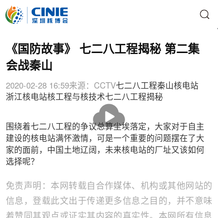
《国防故事》 七二八工程揭秘 第二集
会战秦山
2020-02-28 16:59
来源：CCTV
七二八工程
秦山核电站
浙江核电站
核工程与核技术
七二八工程揭秘
播
放
围绕着七二八工程的争议总算尘埃落定，大家对于自主
建设的核电站满怀激情，可是一个重要的问题摆在了大
家的面前，中国土地辽阔，未来核电站的厂址又该如何
选择呢？
免责声明：本网转载自合作媒体、机构或其他网站的
信息，登载此文出于传递更多信息之目的，并不意味
着赞同其观点或证实其内容的真实性。本网所有信息