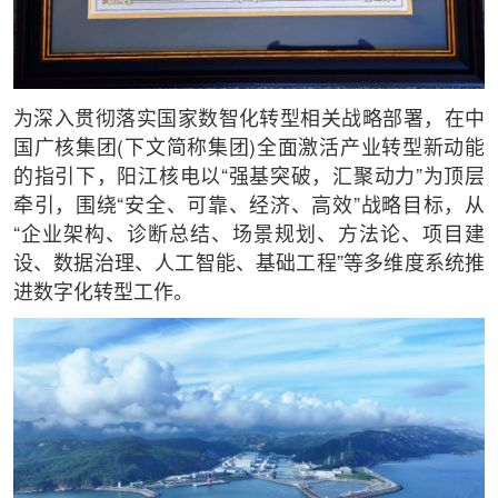
为深入贯彻落实国家数智化转型相关战略部署，在中
国广核集团(下文简称集团)全面激活产业转型新动能
的指引下，阳江核电以“强基突破，汇聚动力”为顶层
牵引，围绕“安全、可靠、经济、高效”战略目标，从
“企业架构、诊断总结、场景规划、方法论、项目建
设、数据治理、人工智能、基础工程”等多维度系统推
进数字化转型工作。