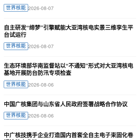
世界核能
2026-08-07
自主研发“缔梦”引擎赋能大亚湾核电实景三维孪生平
台试运行
世界核能
2026-08-07
生态环境部华南监督站以“不通知”形式对大亚湾核电
基地开展防台防汛专项检查
世界核能
2026-08-06
中国广核集团与山东省人民政府签署战略合作协议
世界核能
2026-08-06
中广核技携手企业打造国内首套全自主电子束固化卷