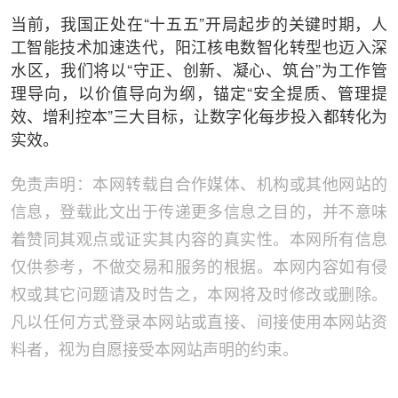
当前，我国正处在“十五五”开局起步的关键时期，人
工智能技术加速迭代，阳江核电数智化转型也迈入深
水区，我们将以“守正、创新、凝心、筑台”为工作管
理导向，以价值导向为纲，锚定“安全提质、管理提
效、增利控本”三大目标，让数字化每步投入都转化为
实效。
免责声明：本网转载自合作媒体、机构或其他网站的
信息，登载此文出于传递更多信息之目的，并不意味
着赞同其观点或证实其内容的真实性。本网所有信息
仅供参考，不做交易和服务的根据。本网内容如有侵
权或其它问题请及时告之，本网将及时修改或删除。
凡以任何方式登录本网站或直接、间接使用本网站资
料者，视为自愿接受本网站声明的约束。