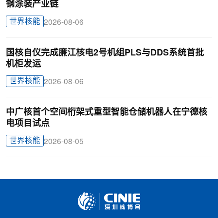
钢涂装产业链
世界核能
2026-08-06
国核自仪完成廉江核电2号机组PLS与DDS系统首批
机柜发运
世界核能
2026-08-06
中广核首个空间桁架式重型智能仓储机器人在宁德核
电项目试点
世界核能
2026-08-05