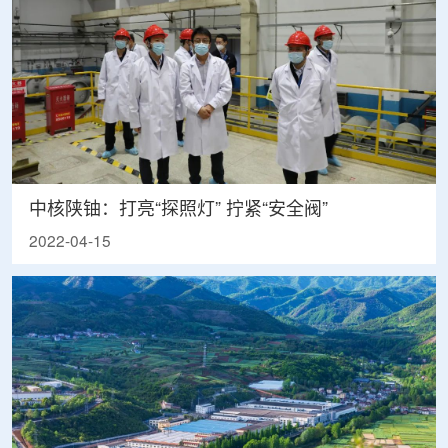
中核陕铀：打亮“探照灯” 拧紧“安全阀”
2022-04-15