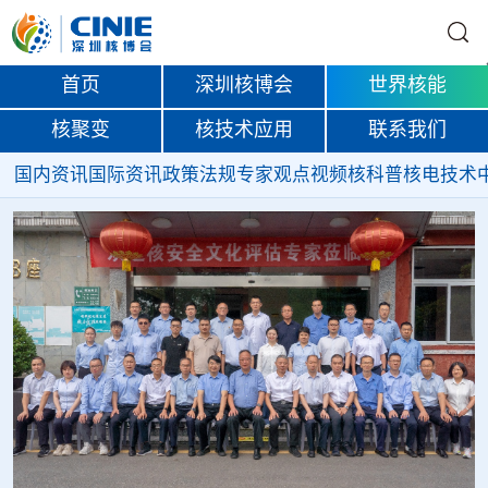
首页
深圳核博会
世界核能
核聚变
核技术应用
联系我们
国内资讯
国际资讯
政策法规
专家观点
视频
核科普
核电技术