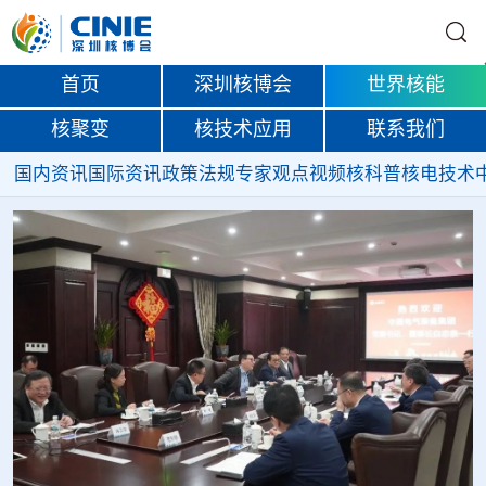
首页
深圳核博会
世界核能
核聚变
核技术应用
联系我们
国内资讯
国际资讯
政策法规
专家观点
视频
核科普
核电技术