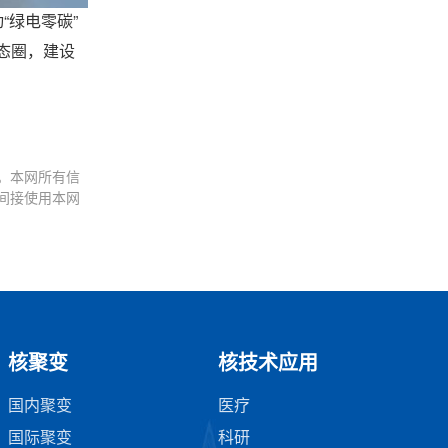
“绿电零碳”
态圈，建设
。本网所有信
间接使用本网
核聚变
核技术应用
国内聚变
医疗
国际聚变
科研