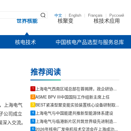
中文
|
English
|
Français
|
Русский
世界核能
核聚变
核技术应用
核电技术
中国核电产品选型与服务总库
推荐阅读
1
上海电气西南区域总部在蓉揭牌，政企研协同共筑绿色能源新高地
2
ASME BPV III中国国际工作组新主席上任
上，上海电气
3
BEST紧凑型聚变能实验装置核心设备研制取得关键突破
4
上海电气与中国能建共推新型能源体系建设
子公司成立
5
上海电气与临港新片区共筑世界级先进制造业集群
展深入交流。
6
2026年核电厂发电机技术交流会在上海成功举办