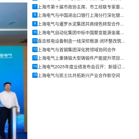
7
上海市第十届市政协主席、市工经联专家委员会主任蒋以任一行赴上海汽轮机厂开展专题调研
8
上海电气与中国进出口银行上海分行深化银企战略合作
9
上海电气与暹罗水泥集团共商绿色转型合作，探索核电等领域绿色发展本地化新路径
10
上海电气自动化集团中标中国聚变能源金属复合线成型设备项目
11
直击核电设备制造一线深挖根源 闭环整改筑牢核安全屏障
12
上海电气与首钢集团深化跨领域协同合作
13
上海电气上重铸锻大型铸锻件产能提升项目一期开工
14
上海电气2025年度业绩发布会召开：新接订单创历史新高，全面布局新质生产力
15
上海电气与凯士比共拓新兴产业合作新空间