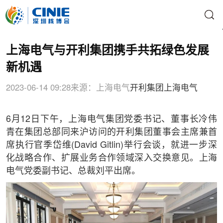
上海电气与开利集团携手共拓绿色发展
新机遇
2023-06-14 09:28
来源：上海电气
开利集团
上海电气
6月12日下午，上海电气集团党委书记、董事长冷伟
青在集团总部同来沪访问的开利集团董事会主席兼首
席执行官季岱维(David Gitlin)举行会谈，就进一步深
化战略合作、扩展业务合作领域深入交换意见。上海
电气党委副书记、总裁刘平出席。