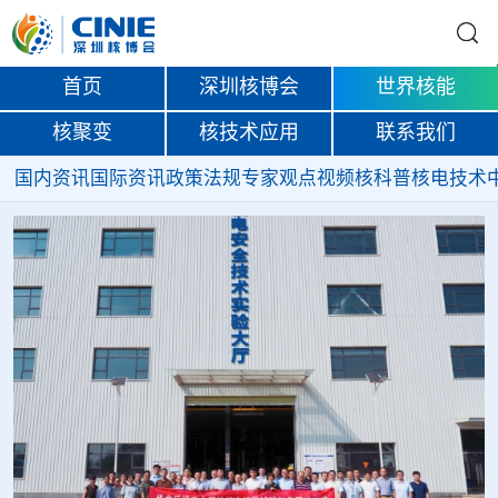
首页
深圳核博会
世界核能
核聚变
核技术应用
联系我们
国内资讯
国际资讯
政策法规
专家观点
视频
核科普
核电技术