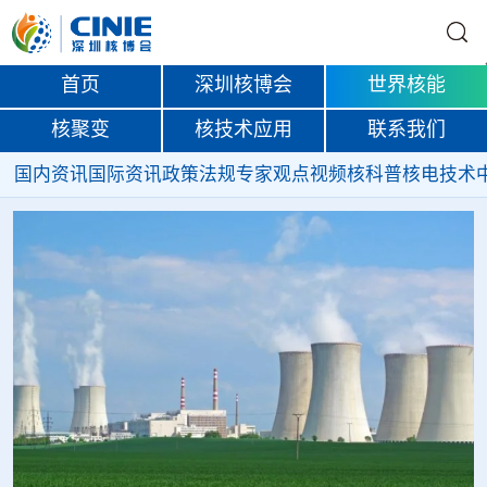
首页
深圳核博会
世界核能
核聚变
核技术应用
联系我们
国内资讯
国际资讯
政策法规
专家观点
视频
核科普
核电技术