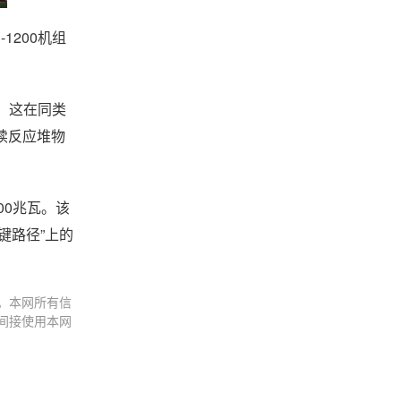
1200机组
，这在同类
续反应堆物
00兆瓦。该
键路径”上的
。本网所有信
间接使用本网