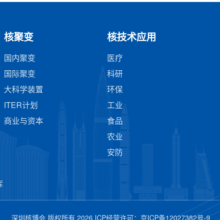
核聚变
核技术应用
国内聚变
医疗
国际聚变
科研
大科学装置
环保
ITER计划
工业
商业与资本
食品
农业
安防
库
深圳核博会 版权所有 2026 ICP经营许可：
京ICP备12027382号-9