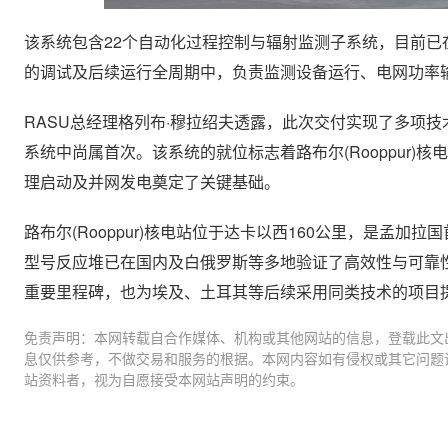
该系统包含22个自动化过程控制与辐射监测子系统，目前已在现
的调试及后续运行全周期中，负责监测设备运行、电网功率
RASU总经理格列布·穆拉绍夫透露，此次交付实现了多项
系统中尚属首次。该系统的就位标志着路布尔(Rooppur
理启动及并网发电奠定了关键基础。
路布尔(Rooppur)核电站位于达卡以西160公里，是孟加拉
型号反应堆已在国内及白俄罗斯等多地验证了高效性与可靠性
重要里程碑，也为埃及、土耳其等后续采用同类技术的项目
免责声明：本网转载自合作媒体、机构或其他网站的信息，登载此文
息仅供参考，不做交易和服务的根据。本网内容如有侵权或其它问题
站资料者，视为自愿接受本网站声明的约束。