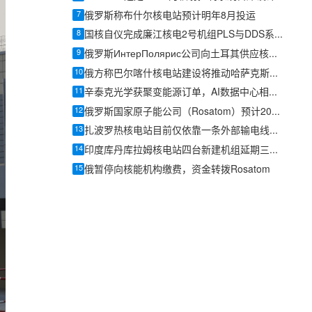
7
俄罗斯称布什尔核电站预计明年8月投运
8
国核自仪完成廉江核电2号机组PLS与DDS系统首批机柜发运
9
俄罗斯ИнтерПолярис公司向土耳其供应核电站球形阀
10
俄方称巴尔喀什核电站建设将推动哈萨克斯坦核能产业发展
11
辛泰克光学获聚变能源订单，AI数据中心相关订单总额超400万美元
12
俄罗斯国家原子能公司（Rosatom）预计2026年营收达432亿美元
13
扎波罗热核电站目前仅依靠一条外部输电线路供电
14
印度库丹库拉姆核电站四台新建机组延期三年，造价上涨55%至144亿美元
15
俄暂停向核能机构缴费，资金转拨Rosatom