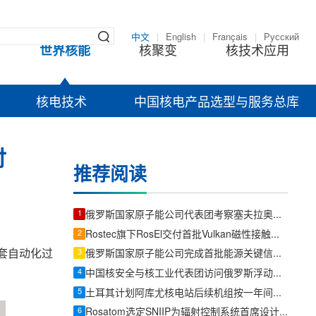
中文
|
English
|
Français
|
Русский
世界核能
核聚变
核技术应用
核电技术
中国核电产品选型与服务总库
付
推荐阅读
1
俄罗斯国家原子能公司代表团考察塞夫拉奥放射性废物管理设施
2
Rostec旗下RosEl交付首批Vulkan磁性接触传感器
全套自动化过
3
俄罗斯国家原子能公司完成首批能源关键信息基础设施产品认证
4
中国核安全与核工业代表团访问俄罗斯浮动核热电站
5
土耳其计划阿库尤核电站后续机组按一年间隔投产
6
Rosatom选定SNIIP为辐射控制系统首席设计机构，统管核设施放射仪表标准化与进口替代保障