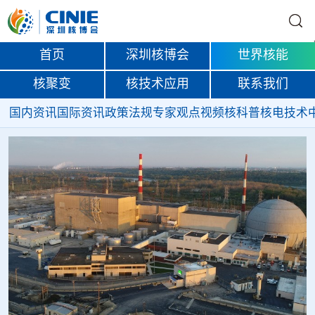
首页
深圳核博会
世界核能
核聚变
核技术应用
联系我们
国内资讯
国际资讯
政策法规
专家观点
视频
核科普
核电技术