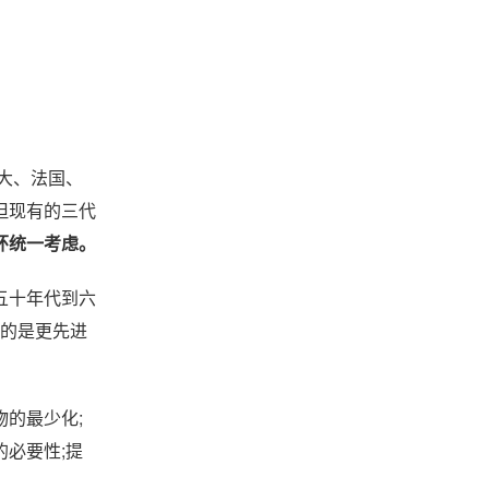
大、法国、
但现有的三代
环统一考虑。
五十年代到六
指的是更先进
的最少化;
必要性;提