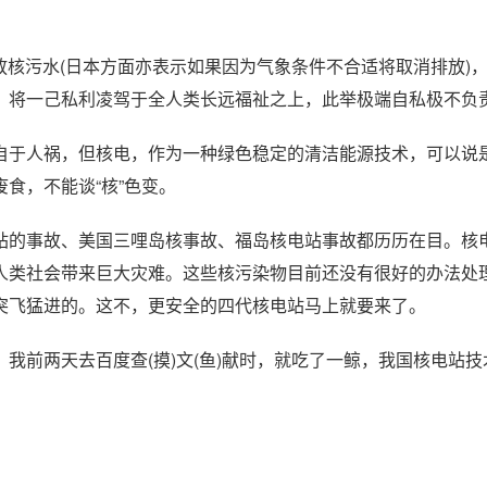
排放核污水(日本方面亦表示如果因为气象条件不合适将取消排放)
，将一己私利凌驾于全人类长远福祉之上，此举极端自私极不负责
自于人祸，但核电，作为一种绿色稳定的清洁能源技术，可以说
食，不能谈“核”色变。
站的事故、美国三哩岛核事故、福岛核电站事故都历历在目。核
人类社会带来巨大灾难。这些核污染物目前还没有很好的办法处
突飞猛进的。这不，更安全的四代核电站马上就要来了。
我前两天去百度查(摸)文(鱼)献时，就吃了一鲸，我国核电站技