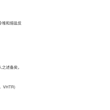
冷堆和熔盐反
人之述备矣，
，VHTR)