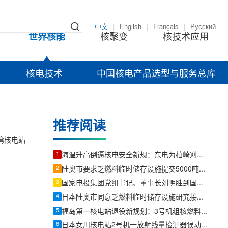
中文
|
English
|
Français
|
Русский
世界核能
核聚变
核技术应用
核电技术
中国核电产品选型与服务总库
推荐阅读
湾核电站
1
海温升高倒逼核电安全新规：东电为柏崎刈羽核电站设临停标准
2
陆奥市要求乏燃料临时储存设施提交5000吨运输修订方案
3
国家电投集团党组书记、董事长刘明胜到国核莱阳调研
4
日本陆奥市同意乏燃料临时储存设施研究接收其他企业燃料
5
福岛第一核电站退役新规划：3号机组核燃料碎片取出前将优先内部调查
6
日本女川核电站2号机一放射线量检测器误动作，读数数百次异常波动