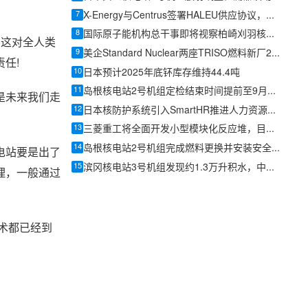
7
X-Energy与Centrus签署HALEU供应协议，美国先进核燃料供应链提速
8
国际原子能机构总干事即将视察柏崎刈羽核电站
，这对全人类
9
美企Standard Nuclear两座TRISO燃料新厂2026年内投产，美国独立产能再扩容
任!
10
日本预计2025年底钚库存维持44.4吨
11
岛根核电站2号机组定检结束时间提前至9月16日
是未来我们走
12
日本核防护系统引入SmartHR推进人力资源数据集中管理
13
三菱重工将全面开发小型模块化反应堆，目标在日本实现商业化
14
岛根核电站2号机组完成燃料更换并安装安全壳顶盖
电站要是出了
15
滨冈核电站3号机组发现约1.3万升积水，中部电力继续调查数据造假事件
理，一般通过
术都已经到