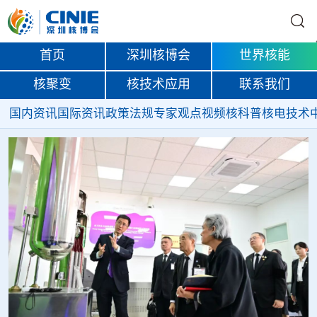
首页
深圳核博会
世界核能
核聚变
核技术应用
联系我们
国内资讯
国际资讯
政策法规
专家观点
视频
核科普
核电技术