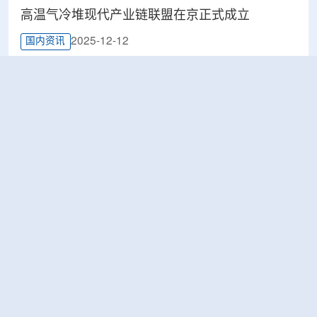
高温气冷堆现代产业链联盟在京正式成立
2025-12-12
国内资讯
生态环境部核与辐射安全中心联合相关单位召开
国家能源核电软件重点实验室2025年学术交流会