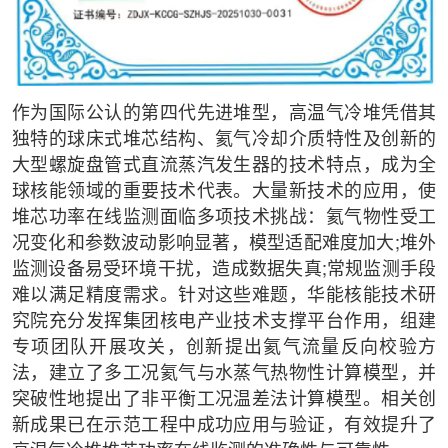
作为国际公认的第四代先进堆型，高温气冷堆凭借其
独特的球床式堆芯结构、氦气冷却介质特性及创新的
大型螺旋盘管式直流蒸汽发生器的技术特点，成为全
球核能领域的重要技术代表。大量新技术的应用，使
堆芯功率在线监测面临多项技术挑战：氦气物性受工
况变化和参数波动影响显著，模型适配难度加大;堆外
监测设备易受环境干扰，造成数据失真;常规监测手段
难以满足精度需求。针对这些难题，华能核能技术研
究院充分发挥集团核电产业技术支撑平台作用，组建
专项团队开展攻关，创新提出氦气流量反向校验方
法，建立了多工况氦气与水蒸气热物性计算模型，并
突破性地提出了非平衡工况温差法计算模型。相关创
新成果已在示范工程中成功应用与验证，有效提升了