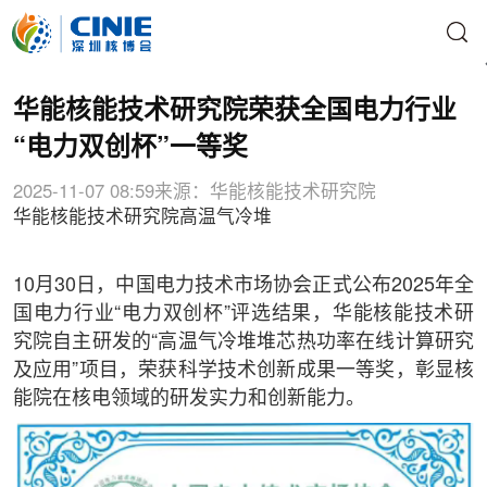
华能核能技术研究院荣获全国电力行业
“电力双创杯”一等奖
2025-11-07 08:59
来源：华能核能技术研究院
华能核能技术研究院
高温气冷堆
10月30日，中国电力技术市场协会正式公布2025年全
国电力行业“电力双创杯”评选结果，华能核能技术研
究院自主研发的“高温气冷堆堆芯热功率在线计算研究
及应用”项目，荣获科学技术创新成果一等奖，彰显核
能院在核电领域的研发实力和创新能力。