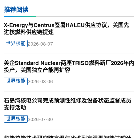
推荐阅读
X-Energy与Centrus签署HALEU供应协议，美国先
进核燃料供应链提速
世界核能
2026-08-07
美企Standard Nuclear两座TRISO燃料新厂2026年内
投产，美国独立产能再扩容
世界核能
2026-08-06
石岛湾核电公司完成预测性维修及设备状态监督成员
支持活动
世界核能
2026-07-30