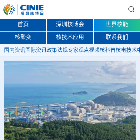
首页
深圳核博会
世界核能
核聚变
核技术应用
联系我们
国内资讯
国际资讯
政策法规
专家观点
视频
核科普
核电技术