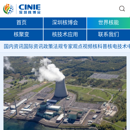
首页
深圳核博会
世界核能
核聚变
核技术应用
联系我们
国内资讯
国际资讯
政策法规
专家观点
视频
核科普
核电技术