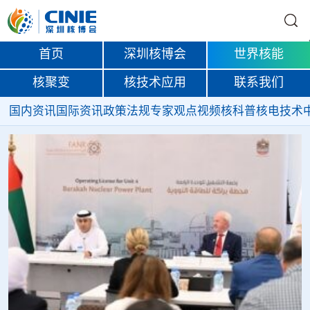
首页
深圳核博会
世界核能
核聚变
核技术应用
联系我们
国内资讯
国际资讯
政策法规
专家观点
视频
核科普
核电技术