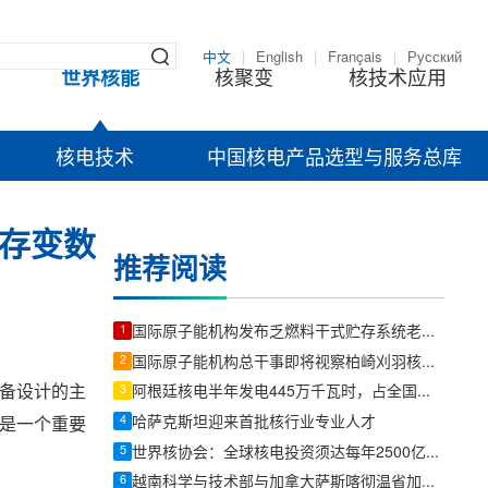
中文
|
English
|
Français
|
Русский
世界核能
核聚变
核技术应用
核电技术
中国核电产品选型与服务总库
存变数
推荐阅读
1
国际原子能机构发布乏燃料干式贮存系统老化管理报告
2
国际原子能机构总干事即将视察柏崎刈羽核电站
设备设计的主
3
阿根廷核电半年发电445万千瓦时，占全国电力7%以上、满足600万人居民用电
4
哈萨克斯坦迎来首批核行业专业人才
这是一个重要
5
世界核协会：全球核电投资须达每年2500亿美元，方能支撑2050年三倍装机目标
6
越南科学与技术部与加拿大萨斯喀彻温省加强和平利用核技术合作