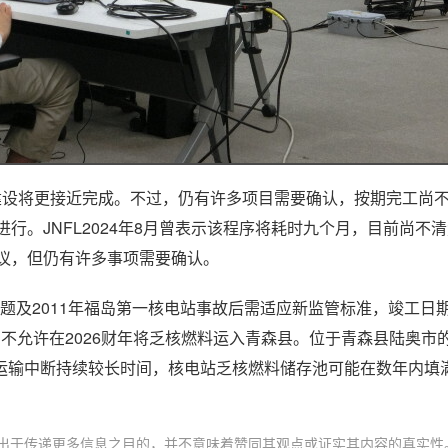
厂建设将更接近完成。不过，仍有许多项目需要确认，按期完工尚
行。JNFL2024年8月曾表示该程序将耗时九个月，目前尚不
议，但仍有许多事项需要确认。
问题及2011年福岛第一核电站事故后需适应新监管标准，竣工日期
不允许在2026财年将乏核燃料运入青森县。位于青森县陆奥市
运输中断持续较长时间，核电站乏核燃料储存池可能在数年内填
出于传递更多信息之目的，并不意味着赞同其观点或证实其内容的真实性