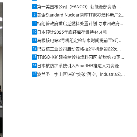
7
第一美国核公司（FANCO）获能源部资助 加速新型核反应堆研发
8
美企Standard Nuclear两座TRISO燃料新厂2026年内投产，美国独立产能再扩容
9
特朗普政府重启乏燃料处置计划 寻求州政府合作
10
日本预计2025年底钚库存维持44.4吨
11
岛根核电站2号机组定检结束时间提前至9月16日
12
巴西核工业公司启动安格拉2号机组第22次换料燃料生产
13
TRISO-X扩建橡树岭核燃料园区 新增约70英亩土地
14
日本核防护系统引入SmartHR推进人力资源数据集中管理
15
波兰圣十字山区铀矿“突破”落空，Industria公布加方实验室结果叫停勘探