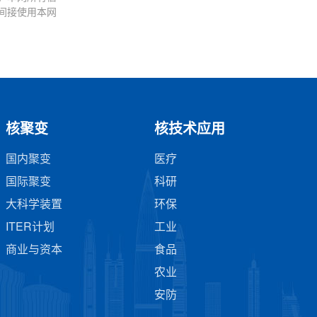
间接使用本网
核聚变
核技术应用
国内聚变
医疗
国际聚变
科研
大科学装置
环保
ITER计划
工业
商业与资本
食品
农业
安防