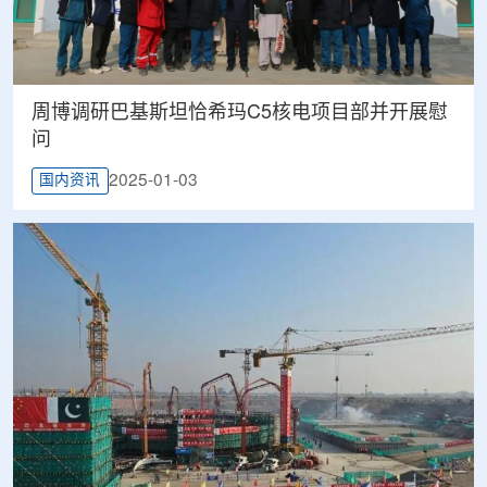
周博调研巴基斯坦恰希玛C5核电项目部并开展慰
问
2025-01-03
国内资讯