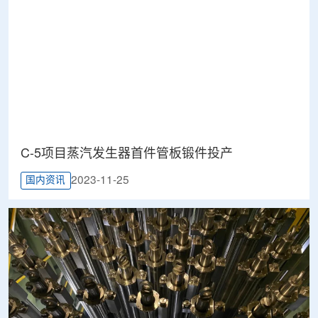
C-5项目蒸汽发生器首件管板锻件投产
2023-11-25
国内资讯