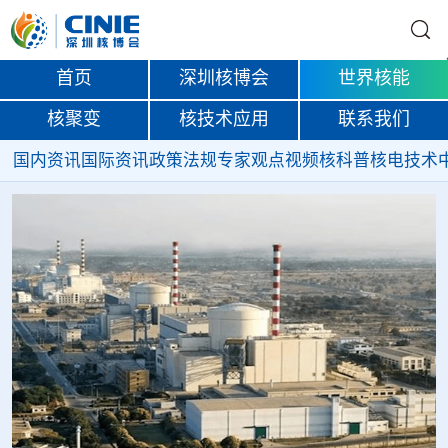
首页
深圳核博会
世界核能
核聚变
核技术应用
联系我们
国内资讯
国际资讯
政策法规
专家观点
视频
核科普
核电技术