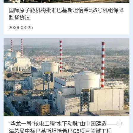
国际原子能机构批准巴基斯坦恰希玛5号机组保障
监督协议
2026-03-25
“华龙一号”核电工程“水下动脉”由中国建造——中
海总局中标巴基斯坦恰希玛C5项目关键工程