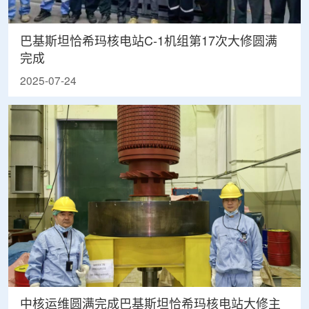
巴基斯坦恰希玛核电站C-1机组第17次大修圆满
完成
2025-07-24
中核运维圆满完成巴基斯坦恰希玛核电站大修主