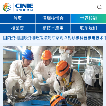
首页
深圳核博会
世界核能
核聚变
核技术应用
联系我们
国内资讯
国际资讯
政策法规
专家观点
视频
核科普
核电技术