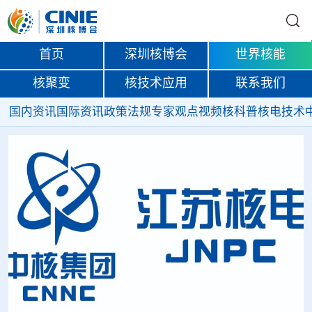
首页
深圳核博会
世界核能
核聚变
核技术应用
联系我们
国内资讯
国际资讯
政策法规
专家观点
视频
核科普
核电技术