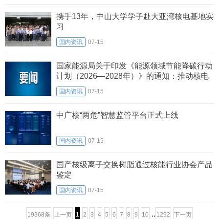
携手13年，中山大学学子赴大亚湾核电基地实
习
国内资讯
07-15
国家能源局关于印发《能源领域节能降碳行动
计划（2026—2028年）》的通知：推动核电
纳入绿电绿证体系
国内资讯
07-15
中广核“两危”智慧监管平台正式上线
国内资讯
07-15
国产核级离子交换树脂通过核能行业协会产品
鉴定
国内资讯
07-15
..
19368条
上一页
1
2
3
4
5
6
7
8
9
10
1292
下一页