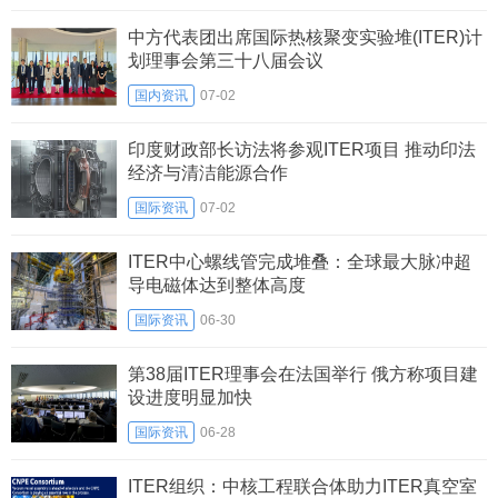
中方代表团出席国际热核聚变实验堆(ITER)计
划理事会第三十八届会议
国内资讯
07-02
印度财政部长访法将参观ITER项目 推动印法
经济与清洁能源合作
国际资讯
07-02
ITER中心螺线管完成堆叠：全球最大脉冲超
导电磁体达到整体高度
国际资讯
06-30
第38届ITER理事会在法国举行 俄方称项目建
设进度明显加快
国际资讯
06-28
ITER组织：中核工程联合体助力ITER真空室