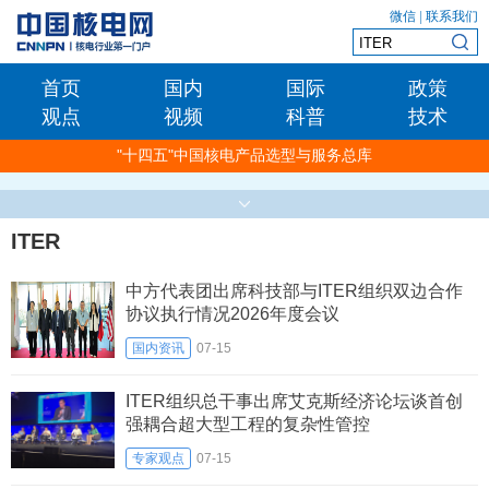
微信
|
联系我们
首页
国内
国际
政策
观点
视频
科普
技术
"十四五"中国核电产品选型与服务总库
ITER
中方代表团出席科技部与ITER组织双边合作
协议执行情况2026年度会议
国内资讯
07-15
ITER组织总干事出席艾克斯经济论坛谈首创
强耦合超大型工程的复杂性管控
专家观点
07-15