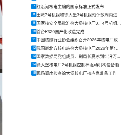
7
红沿河核电主编的国家标准正式发布
8
田湾7号机组和徐大堡3号机组预计数周内进入启动阶段
9
国家核安全局批准徐大堡核电厂3、4号机组装换料大纲
10
首台P320国产化改造完成
11
中国核能行业协会组织召开2026年核电厂放射性废物管理同行评估经验交流会
12
我国最北方核电站徐大堡核电厂2026年第1批操纵人员产生
13
国家数据局党组成员、副局长夏冰到红沿河核电调研
14
徐大堡核电厂2号机组控制棒驱动机构设备顺利运抵现场
15
现场调度检查徐大堡核电厂核应急准备工作