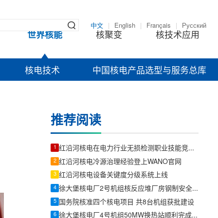
中文
|
English
|
Français
|
Русский
世界核能
核聚变
核技术应用
核电技术
中国核电产品选型与服务总库
推荐阅读
1
红沿河核电在电力行业无损检测职业技能竞赛中获佳绩
2
红沿河核电冷源治理经验登上WANO官网
3
红沿河核电设备关键度分级系统上线
4
徐大堡核电厂2号机组核反应堆厂房钢制安全壳二环顺利吊装就位
5
国务院核准四个核电项目 共8台机组获批建设
6
徐大堡核电厂4号机组50MW换热站顺利完成现场拼装