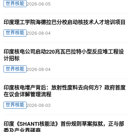
世界核能
2026-08-05
印度理工学院海德拉巴分校启动核技术人才培训项目
世界核能
2026-08-04
印度核电公司启动220兆瓦巴拉特小型反应堆工程设
计招标
世界核能
2026-08-04
印度核电增产背后：放射性废料去向何方？政府首度
在议会详解管理流程
世界核能
2026-08-03
印度《SHANTI核能法》首份规则草案拟就，正与部
委及产业界磋商