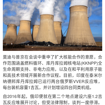
莫迪与普京在会谈中重申了扩大核能合作的意愿，合
作范围涵盖燃料循环、库丹库拉姆核电站(KKNPP)全
生命周期支持、非电力应用，以及在和平利用原子能
和高技术领域开展新合作议程。目前，印度在泰米尔
纳德邦库丹库拉姆已运行两台俄罗斯VVER反应堆，
每台装机容量1吉瓦，并计划增设四台同类机组。
自2016年起，俄印便就在第二个地点建设六座1.2吉
瓦反应堆展开讨论，但受法律限制，谈判一度停滞。