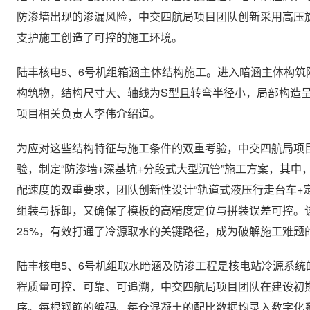
防渗墙出现的渗漏风险，中交四航局项目团队创新采用高压
支护施工创造了可控的施工环境。
陆丰核电5、6号机组箱涵主体结构施工。进入暗涵主体构筑
构筑物，结构尺寸大、轴线为S型且转弯半径小，局部构造呈
项目相关负责人李伟介绍道。
为应对这些结构特征与施工条件的双重考验，中交四航局项
验，制定“防渗墙+深基坑+分段式大型沉管”施工方案，其
配速度的双重要求，团队创新性设计“轨道式液压行走台车+定
组装与拆卸，又确保了模板的高精度定位与拼装误差可控。
25%，有效打通了冷源取水的关键路径，成为破解施工难题的
陆丰核电5、6号机组取水暗涵及防渗工程是核电站冷源系统
程质量可控、可靠、可追溯，中交四航局项目团队在建设初期
序。每根钢筋的编码、每仓混凝土的配比数据均录入数字化系