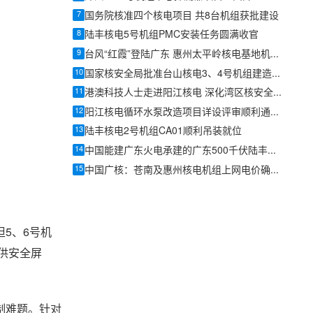
7
国务院核准四个核电项目 共8台机组获批建设
8
陆丰核电5号机组PMC安装任务圆满收官
9
台风“红霞”登陆广东 惠州太平岭核电基地机组保持安全稳定
10
国家核安全局批准台山核电3、4号机组建造阶段质量保证大纲
11
港澳科技人士走进阳江核电 深化湾区核安全科普共建
12
阳江核电循环水泵改造项目详设评审顺利通过评审
13
陆丰核电2号机组CA01顺利吊装就位
14
中国能建广东火电承建的广东500千伏陆丰核电一期接入系统工程施工（标段一）投运
15
中国广核：苍南及惠州核电机组上网电价确认为0.4153元/千瓦时
5、6号机
供安全屏
制难题。针对