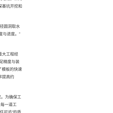
深基坑开挖和
直径圆洞取水
度与进度。”
重大工程经
满足精度与装
了模板的快速
率提高约
求。为确保工
入每一道工
任可追”的质