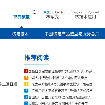
中文
|
English
|
Français
|
Русский
世界核能
核聚变
核技术应用
核电技术
中国核电产品选型与服务总库
推荐阅读
1
国核自仪完成廉江核电2号机组PLS与DDS系统首批机柜发运
2
中岩大地接连中标浙江某核电站两大重点工程项目
施工近日顺
3
广东太平岭核电4号机组钢衬里模块一吊装圆满收官
4
中广核广东太平岭核电项目2号机组正式投产发电
5
台山核电自主开发“EPR全域信息检索系统”，实现一站式智能检索
6
漳州3、4号机组堆芯探测器项目全面开工