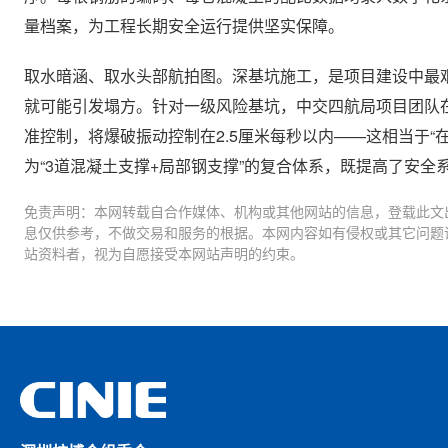
量档案，为工程长期安全运行提供坚实保障。
取水暗涵、取水头部航拍图。深基坑施工，是项目建设中最
就可能引发塌方。针对一级风险基坑，中交四航局项目团队在
准控制，将爆破振动控制在2.5厘米每秒以内——这相当于“
为“3道混凝土支撑+局部钢支撑”的复合体系，既提高了安全
免责声明：本网转载自合作媒体、机构或其他网站的信息，登载此文
息仅供参考，不做交易和服务的根据。本网内容如有侵权或其它问题
站资料者，视为自愿接受本网站声明的约束。