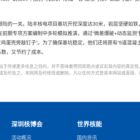
艰险的一关。陆丰核电项目基坑开挖深度达30米，岩层坚硬如铁
前期专项方案编制中多轮模拟推演，通过“微差爆破+动态监测”
在鸡蛋壳旁敲钉子”。为了确保基坑稳定，他们还将原有“5道混凝
系数，又节约了成本。
出于传递更多信息之目的，并不意味着赞同其观点或证实其内容的真实性
请及时告之，本网将及时修改或删除。凡以任何方式登录本网站或直接、
深圳核博会
世界核能
活动概况
国内资讯