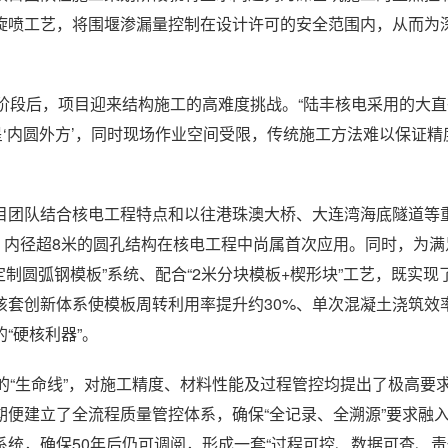
旋喷工艺，将围堰渗漏量控制在设计许可的安全范围内，从而为
阶段后，项目迎来结构施工的高难度挑战。“陆丰核电采用的大
‘内圆外方’，同时现场作业空间受限，传统施工方法难以保证精
目团队结合核电工程特点和以往港珠澳大桥、大连湾海底隧道等
中，内径超8米的圆孔结构在核电工程中尚属首次应用。同时，为
制圆弧钢模板”系统、配合“2米分块模板+楔形块”工艺，既实现
该套创新体系使模板周转利用率提升约30%、单次混凝土浇筑效
“硬核利器”。
的“生命线”，对施工精度、材料性能及过程管控均提出了极高要
便建立了全流程质量管控体系，确保“全记录、全溯源”要求融
统，确保50年后仍可调阅，形成一套“过程可控、数据可查、责