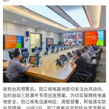
收到台风预警后，阳江核电基地密切关注台风动向，
及时启动三防事件专项应急预案，为切实保障核电基
地安全，阳江核电迅速响应、周密部署，积极落实防
台风措施。10月3日，阳江核电召开防抗台风专题会