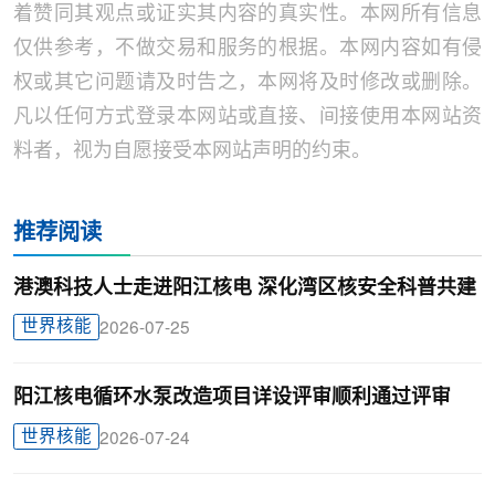
着赞同其观点或证实其内容的真实性。本网所有信息
仅供参考，不做交易和服务的根据。本网内容如有侵
权或其它问题请及时告之，本网将及时修改或删除。
凡以任何方式登录本网站或直接、间接使用本网站资
料者，视为自愿接受本网站声明的约束。
推荐阅读
港澳科技人士走进阳江核电 深化湾区核安全科普共建
世界核能
2026-07-25
阳江核电循环水泵改造项目详设评审顺利通过评审
世界核能
2026-07-24