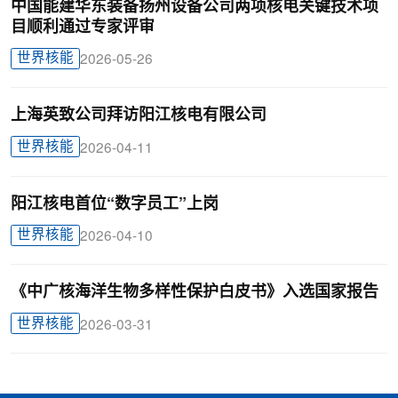
中国能建华东装备扬州设备公司两项核电关键技术项
目顺利通过专家评审
世界核能
2026-05-26
上海英致公司拜访阳江核电有限公司
世界核能
2026-04-11
阳江核电首位“数字员工”上岗
世界核能
2026-04-10
《中广核海洋生物多样性保护白皮书》入选国家报告
世界核能
2026-03-31