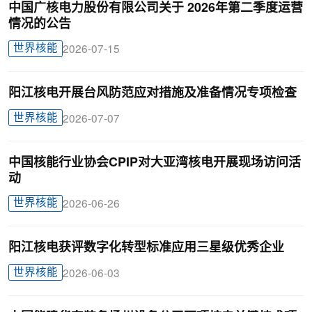
中国广核电力股份有限公司关于 2026年第二季度运营
情况的公告
世界核能
2026-07-15
阳江核电开展台风防范应对措施及准备情况专项检查
世界核能
2026-07-07
中国核能行业协会CPIP对大亚湾核电开展现场访问活
动
世界核能
2026-06-26
阳江核电获评数字化转型标准应用三星级优秀企业
世界核能
2026-06-03