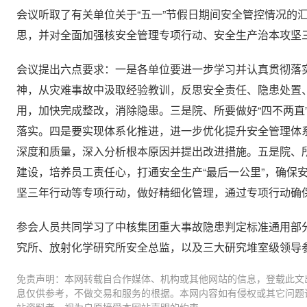
会议听取了有关单位关于“五一”节假日期间安全管控情况的
思，并对全面加强核安全管理专项行动、安全生产治本攻坚
会议提出六点要求：一是各单位要进一步学习并认真贯彻落
神，从灾难事故中汲取经验教训，反思安全责任、隐患处置
用，加快完成整改，消除隐患。三是院、所要做好“四不两直
落实。四是要实现体系化推进，进一步优化提升安全管理体
深度和质量，深入分析根本原因并提出改进措施。五是院、
建设，培养员工责任心，打通安全生产“最后一公里”，确保
坚三年行动等专项行动，做好精细化管理，通过专项行动确
参会人员共同学习了中核集团重大事故隐患判定标准通用部
究所、放射化学研究所安全总监，以及三大研究堆室级领导
免责声明：本网转载自合作媒体、机构或其他网站的信息，登载此文
息仅供参考，不做交易和服务的根据。本网内容如有侵权或其它问题