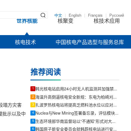
中文
|
English
|
Français
|
Русский
世界核能
核聚变
核技术应用
核电技术
中国核电产品选型与服务总库
推荐阅读
1
韩光核电站启用24小时无人机监测并加强禁飞宣传
2
海温升高倒逼核电安全新规：东电为柏崎刈羽核电站设临停标准
段塌方灾害
3
扎波罗热核电站将提高乏燃料池水位以应对断电风险
4
Nuclea与New Mining签署备忘录，评估模块化反应堆为数据中心供电
理批示以及中
5
生态环境部华南监督站以“不通知”形式对大亚湾核电基地开展防台防汛专项检查
6
韩国原子能安全委员会就韩蔚核电站进行安全检查