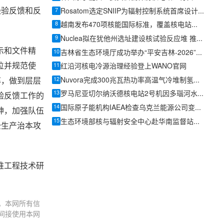
经验反馈和反
7
Rosatom选定SNIIP为辐射控制系统首席设计机构，统管核设施放射仪表标准化与进口替代保障
8
越南发布470项核能国际标准，覆盖核电站、研究堆、SMR及辐射防护全链条
9
Nuclea拟在犹他州选址建设核试验反应堆 推进Morpheus微型反应堆部署
示和文件精
10
吉林省生态环境厅成功举办“平安吉林-2026”辐射事故综合应急演习
位并规范使
11
红沿河核电冷源治理经验登上WANO官网
12
Nuvora完成300兆瓦热功率高温气冷堆制氢预可行性研究独立审查
率，做到层层
13
罗马尼亚切尔纳沃德核电站2号机因多瑙河水位持续下降仅能再运行约5天
验反馈工作的
14
国际原子能机构IAEA检查乌克兰能源公司变电站
神，加强队伍
15
生态环境部核与辐射安全中心赴华南监督站开展专题调研
全生产治本攻
堆工程技术研
。本网所有信
间接使用本网