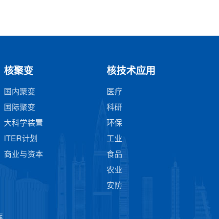
核聚变
核技术应用
国内聚变
医疗
国际聚变
科研
大科学装置
环保
ITER计划
工业
商业与资本
食品
农业
安防
库