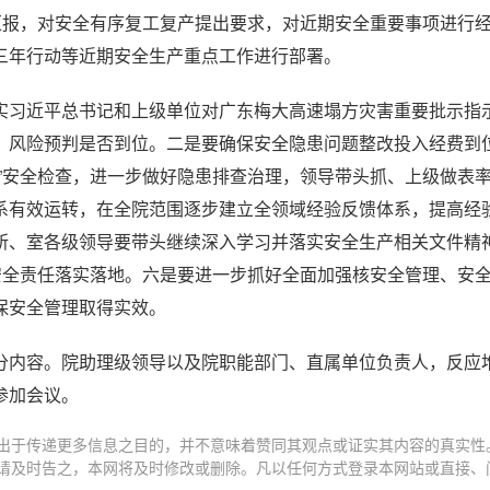
汇报，对安全有序复工复产提出要求，对近期安全重要事项进行
三年行动等近期安全生产重点工作进行部署。
实习近平总书记和上级单位对广东梅大高速塌方灾害重要批示指
、风险预判是否到位。二是要确保安全隐患问题整改投入经费到
”安全检查，进一步做好隐患排查治理，领导带头抓、上级做表
系有效运转，在全院范围逐步建立全领域经验反馈体系，提高经
所、室各级领导要带头继续深入学习并落实安全生产相关文件精
安全责任落实落地。六是要进一步抓好全面加强核安全管理、安
保安全管理取得实效。
分内容。院助理级领导以及院职能部门、直属单位负责人，反应
参加会议。
出于传递更多信息之目的，并不意味着赞同其观点或证实其内容的真实性
请及时告之，本网将及时修改或删除。凡以任何方式登录本网站或直接、