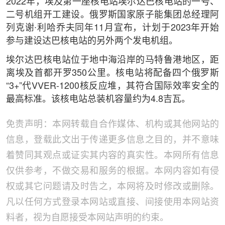
2022年，埃及第一座核电站埃尔达巴核电站的一号、
二号机组开工建设。俄罗斯国家原子能集团总经理阿
列克谢∙利哈乔夫同年11月宣布，计划于2023年开始
参与建设达巴核电站的另外两个发电机组。
埃尔达巴核电站位于地中海沿岸的马特鲁港地区，距
离埃及首都开罗350公里。核电站将配备四个俄罗斯
“3+”代VVER-1200核反应堆，其符合国际效率安全的
最高标准。该核电站总装机容量约为4.8吉瓦。
免责声明：本网转载自合作媒体、机构或其他网站的
信息，登载此文出于传递更多信息之目的，并不意味
着赞同其观点或证实其内容的真实性。本网所有信息
仅供参考，不做交易和服务的根据。本网内容如有侵
权或其它问题请及时告之，本网将及时修改或删除。
凡以任何方式登录本网站或直接、间接使用本网站资
料者，视为自愿接受本网站声明的约束。