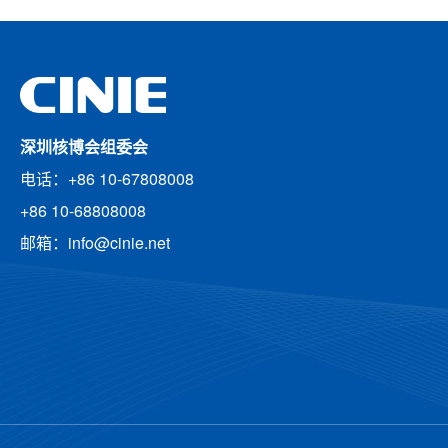
深圳核博会组委会
电话：+86 10-67808008
+86 10-68808008
邮箱：info@cinie.net