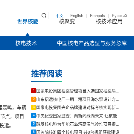
中文
|
English
|
Français
|
Русский
世界核能
核聚变
核技术应用
核电技术
中国核电产品选型与服务总库
推荐阅读
1
国家电投集团档案管理项目入选国家档案局人工智能应用试点
2
山东招远核电厂一期工程项目海水泵设计方案通过评审
器轰鸣，车辆
3
国家电投集团央企品牌建设对标考核实现新突破！
4
中央纪委国家监委：向新向绿向未来 让核能赋能千行百业
的节点，项目
5
融发核电称为华能石岛湾高温气冷堆项目提供常规岛锻件
成投运。
6
国务院核准四个核电项目 共8台机组获批建设