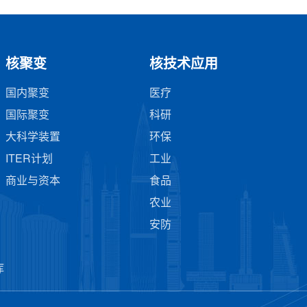
核聚变
核技术应用
国内聚变
医疗
国际聚变
科研
大科学装置
环保
ITER计划
工业
商业与资本
食品
农业
安防
库