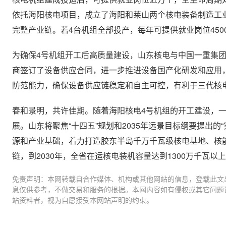
核电机组建成投运后，可提供就业岗位近万个，全生命周期
依托海阳核电项目，成立了海阳和莱山两个核电装备制造工
完整产业链。若4台机组全部投产，每年可提供就业岗位450
为确保4号机组开工后高质量建设，山东核电与中国一重集团
商签订了设备供应合同，进一步推进设备国产化研发和应用
防范能力，确保设备供应链稳定和自主可控，有利于三代核
春和景明，共许佳期。随着海阳核电4号机组的开工建设，一幅
展。山东将聚焦“十四五”规划和2035年远景目标纲要提出的
源和产业基础，着力打造胶东半岛千万千瓦级核电基地、核
链，到2030年，全省在运核电装机容量达到1300万千瓦以
免责声明：本网转载自合作媒体、机构或其他网站的信息，登载此文
息仅供参考，不做交易和服务的根据。本网内容如有侵权或其它问题
站资料者，视为自愿接受本网站声明的约束。