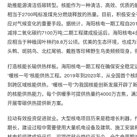
助推能源清洁低碳转型。核能作为一种清洁、高效、优质的能
相当于2700吨标准煤充分燃烧释放的热量。目前，积极安
应对气候变化的重要手段。据统计，海阳核电一期工程自201
减排二氧化碳约7100万吨;二期工程建成投运后，海阳核电4
应相当于种植阔叶林约8.8万公顷。优美的生态环境，也成为
头鹎、斑鸫鸟、北红尾鸲、戴胜等珍稀野生鸟类频频现身，
打造核能长输供热样板。海阳核电一期工程在确保安全稳定
“暖核一号”核能供热工程。2019年到2023年，从全国首
到跨区域核能供热，“暖核一号”为我国核能创新发展开辟了新
的核能供热能力，每个供暖季可提供热量约4000万吉焦，
开展零碳供热提供新方案。
拉动有效投资促进就业。大型核电项目历来是稳增长利器，
期长，建设过程中需要使用大量机电设备及建筑、施工安装