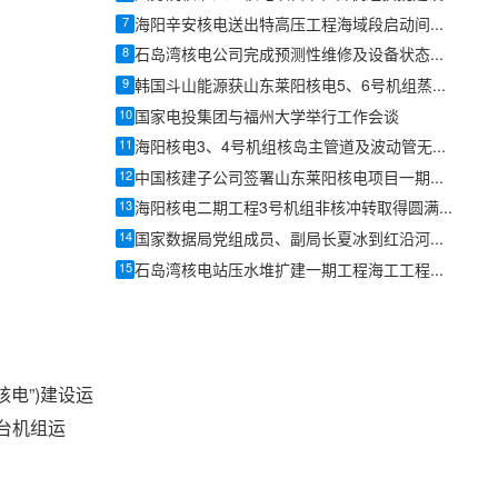
7
海阳辛安核电送出特高压工程海域段启动间隔棒安装
8
石岛湾核电公司完成预测性维修及设备状态监督成员支持活动
9
韩国斗山能源获山东莱阳核电5、6号机组蒸汽发生器锻件订单
10
国家电投集团与福州大学举行工作会谈
11
海阳核电3、4号机组核岛主管道及波动管无损检测全部合格
12
中国核建子公司签署山东莱阳核电项目一期核岛工程合同
13
海阳核电二期工程3号机组非核冲转取得圆满成功
14
国家数据局党组成员、副局长夏冰到红沿河核电调研
15
石岛湾核电站压水堆扩建一期工程海工工程冷源改造施工项目完成首个钢平台安装验收
电”)建设运
台机组运