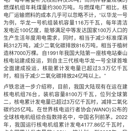
电厂每年需要补充核燃料仅30吨，而同样容量规模的
燃煤机组年耗煤量约300万吨。与燃煤电厂相比，核
电厂运输燃料的成本几乎可以忽略不计，“以华龙一号
为例，华龙一号机组装机容量116万千瓦，每年清洁
发电近100亿度，能够满足中等发达国家100万人口的
生产生活年度用电需求，同时，相当于减少标准煤消
耗312万吨，减少二氧化碳排放816万吨，相当于植树
造林7000万棵。自1991年我国大陆第一座核电站秦山
核电站建成投运，到自主三代核电华龙一号全球首堆
全面建成投运，核能累计发电量已超过3.3万亿千瓦
时，相当于减少二氧化碳排放24亿吨以上。”
卢铁忠进一步介绍称，目前，我国大陆现有在运在建
核电机组76台，装机容量8100万千瓦，位列全球第
二，核电累计发电量已超过3万亿千瓦时，减排二氧化
碳约25亿吨。在世界核电运行者协会(WANO)公布的
全球核电机组综合指数排名中，中国名列前茅。2022
年，我国运行核电机组累计发电4177.86亿千瓦时，