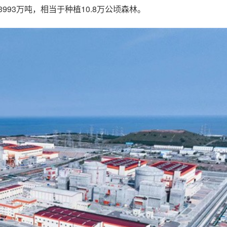
993万吨，相当于种植10.8万公顷森林。