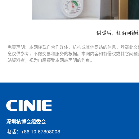
供暖后，红沿河镇
免责声明：本网转载自合作媒体、机构或其他网站的信息，登载此文
息仅供参考，不做交易和服务的根据。本网内容如有侵权或其它问题
站资料者，视为自愿接受本网站声明的约束。
深圳核博会组委会
电话：+86 10-67808008