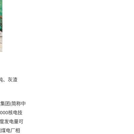
余吨、灰渣
集团(简称中
000核电技
年度发电量可
燃煤电厂相