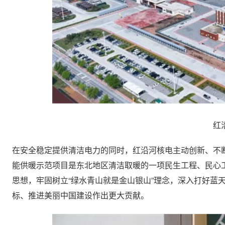
红
在安全稳定提供清洁电力的同时，红沿河核电主动创新、不
能供暖示范项目是东北地区清洁取暖的一项民生工程、民心
思想，牢固树立“绿水青山就是金山银山”理念，深入打好蓝
标、推进美丽中国建设作出更大贡献。