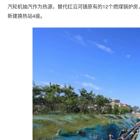
汽轮机抽汽作为热源，替代红沿河镇原有的12个燃煤锅炉房，
新建换热站4座。