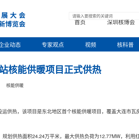
首页
深圳核博会
企业动态
专家观点
视频
核科普
站核能供暖项目正式供热
核能供暖
正式投运供热，该项目是东北地区首个核能供暖项目，覆盖大连市瓦
划供热面积24.24万平米，最大供热负荷为12.77MW，利用