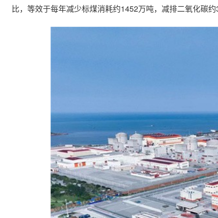
比，等效于每年减少标煤消耗约1452万吨，减排二氧化碳约3